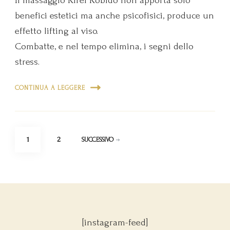
Il massaggio Kirei Kobido non apporta solo
benefici estetici ma anche psicofisici, produce un
effetto lifting al viso.
Combatte, e nel tempo elimina, i segni dello
stress.
CONTINUA A LEGGERE
Paginazione
PAGINA
PAGINA
1
2
SUCCESSIVO
degli
articoli
[instagram-feed]